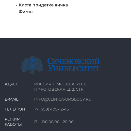
Киста придатка яичка
Фимоз
АДРЕС
РОССИЯ, Г. МОСКВА, УЛ. Б.
ПИРОГОВСКАЯ, Д. 2, СТР. 1
E-MAIL
INFO@CLINICA-UROLOGY.RU
ТЕЛЕФОН
+7 (499) 409-12-45
РЕЖИМ
ПН-ВС 08:00 - 20:00
РАБОТЫ