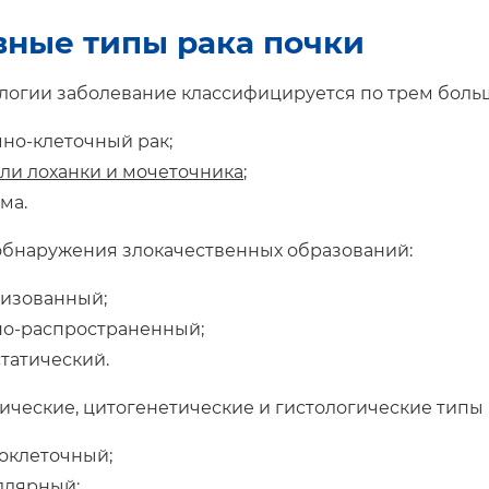
ные типы рака почки
логии заболевание классифицируется по трем боль
но-клеточный рак;
ли лоханки и мочеточника
;
ма.
обнаружения злокачественных образований:
лизованный;
но-распространенный;
татический.
ческие, цитогенетические и гистологические типы
оклеточный;
ллярный;