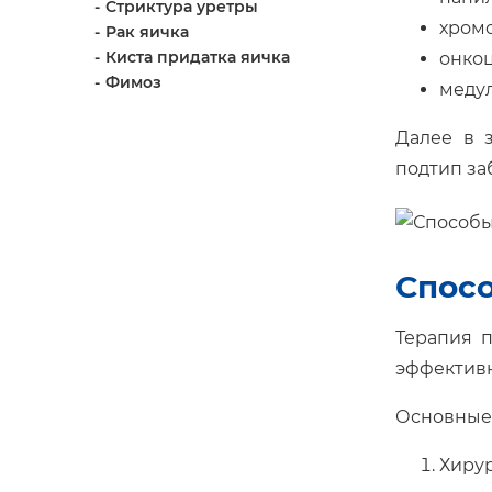
Стриктура уретры
хром
Рак яичка
Киста придатка яичка
онко
Фимоз
меду
Далее в 
подтип за
Спос
Терапия п
эффективн
Основные
Хиру