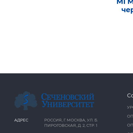
МГМ
че
С
УР
ОП
АДРЕС
РОССИЯ, Г. МОСКВА, УЛ. Б.
ОП
ПИРОГОВСКАЯ, Д. 2, СТР. 1