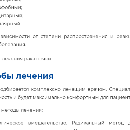
офобный;
цитарный;
ллярный.
зависимости от степени распространения и реак
болевания.
обы лечения
одбирается комплексно лечащим врачом. Специал
ость и будет максимально комфортным для пациента
 методы лечения:
ргическое вмешательство. Радикальный метод 