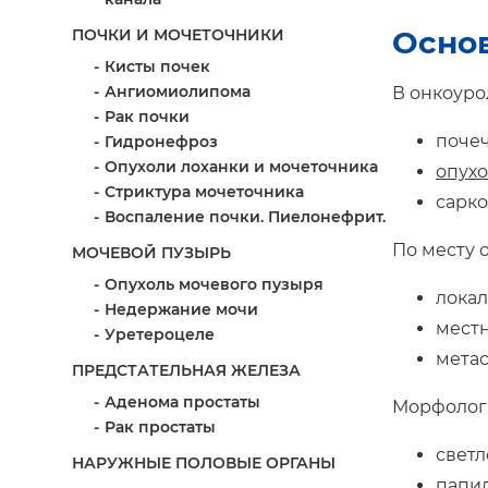
Основ
ПОЧКИ И МОЧЕТОЧНИКИ
Кисты почек
Ангиомиолипома
В онкоуро
Рак почки
почеч
Гидронефроз
Опухоли лоханки и мочеточника
опухо
Стриктура мочеточника
сарко
Воспаление почки. Пиелонефрит.
По месту 
МОЧЕВОЙ ПУЗЫРЬ
Опухоль мочевого пузыря
лока
Недержание мочи
мест
Уретероцеле
метас
ПРЕДСТАТЕЛЬНАЯ ЖЕЛЕЗА
Аденома простаты
Морфологи
Рак простаты
светл
НАРУЖНЫЕ ПОЛОВЫЕ ОРГАНЫ
папи