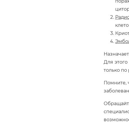
пора
цито
Ради
клето
Криот
Эмбо
Назначает
Для этого
только по
Помните, 
заболеван
Обращайт
специали
возможнос