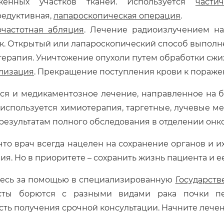
женных участков тканей. Используется
части
редуктивная,
лапароскопическая операция
.
очастотная абляция
. Лечение радиоизлучением на
к. Открытый или лапароскопический способ выполн
ерапия. Уничтожение опухоли путем обработки сж
лизация
. Прекращение поступления крови к пораже
ся и медикаментозное лечение, направленное на б
 используется химиотерапия, таргетные, лучевые 
 результатам полного обследования в отделении онк
что врач всегда нацелен на сохранение органов и и
ия. Но в приоритете – сохранить жизнь пациента и ее
есь за помощью в специализированную
Государств
сты борются с разными видами рака почки пе
ть получения срочной консультации. Начните лечен