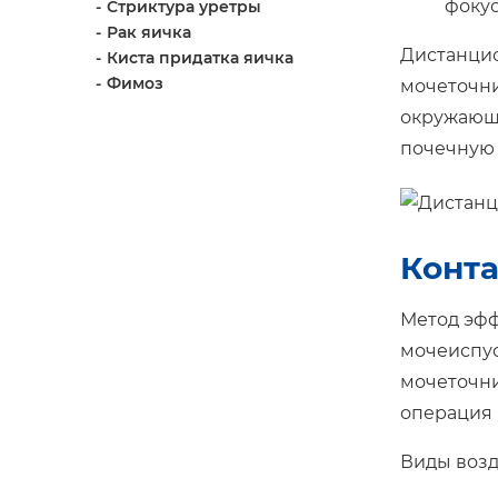
фокус
Стриктура уретры
Рак яичка
Дистанцио
Киста придатка яичка
Фимоз
мочеточни
окружающи
почечную 
Конта
Метод эфф
мочеиспус
мочеточни
операция 
Виды возд