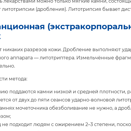
ь лекарствами можно только мягкие камни, состоящ
 литотрипсии (дробления). Литотрипсия бывает дис
нционная (экстракорпораль
к
т никаких разрезов кожи. Дробление выполняют у
ого аппарата — литотриптера. Измельчённые фрагм
ельно.
ти метода:
ию поддаются камни низкой и средней плотности, ра
ется от двух до пяти сеансов ударно-волновой лито
амнях мочеточника обезболивание не нужно, а дро
зом;
 не подходит людям с ожирением 2–3 степени, поск