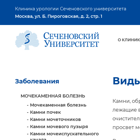
Клиника урологии Сеченовского университета
Москва, ул. Б. Пироговская, д. 2, стр. 1
О КЛИНИК
Виды
Заболевания
МОЧЕКАМЕННАЯ БОЛЕЗНЬ
Камни, об
Мочекаменная болезнь
лежащие в
Камни почек
очистител
Камни мочеточников
Камни мочевого пузыря
просвет м
Камни мочеиспускательного
канала