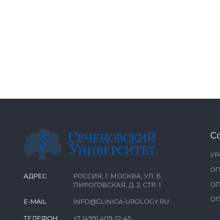
С
УР
ОП
АДРЕС
РОССИЯ, Г. МОСКВА, УЛ. Б.
ОП
ПИРОГОВСКАЯ, Д. 2, СТР. 1
ОП
E-MAIL
INFO@CLINICA-UROLOGY.RU
ТЕЛЕФОН
+7 (499) 409-12-45