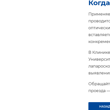
Когда
Применяет
проводитс
оптически
вставляет
конкремен
В Клинике
Университ
лапароско
выявления
Обращайте
проезда —
НАЗАД