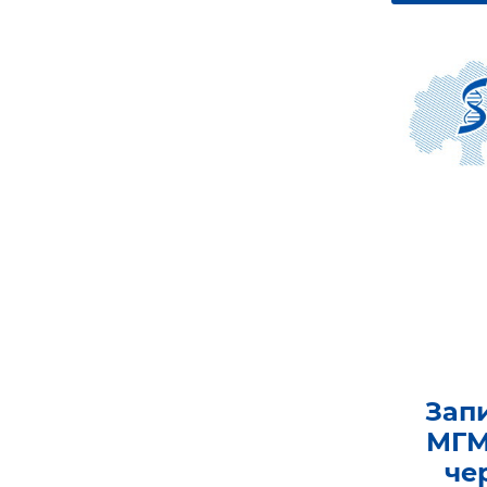
Зап
МГМ
че