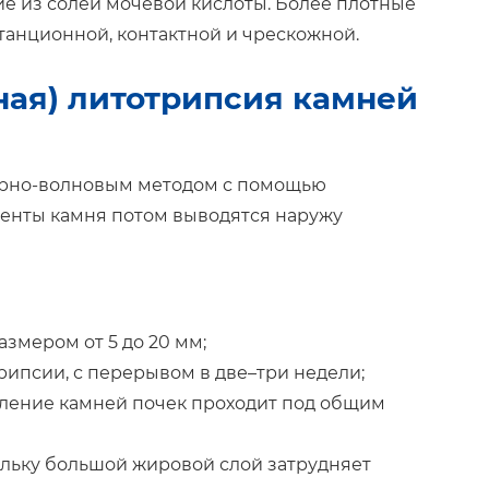
ие из солей мочевой кислоты. Более плотные
танционной, контактной и чрескожной.
ная) литотрипсия камней
дарно-волновым методом с помощью
енты камня потом выводятся наружу
змером от 5 до 20 мм;
трипсии, с перерывом в две–три недели;
бление камней почек проходит под общим
ольку большой жировой слой затрудняет