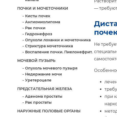
Растворит
— требуют
ПОЧКИ И МОЧЕТОЧНИКИ
Кисты почек
Диста
Ангиомиолипома
Рак почки
поче
Гидронефроз
Опухоли лоханки и мочеточника
Не требуе
Стриктура мочеточника
специальн
Воспаление почки. Пиелонефрит.
самостоят
МОЧЕВОЙ ПУЗЫРЬ
Опухоль мочевого пузыря
Особеннос
Недержание мочи
Уретероцеле
лечен
ПРЕДСТАТЕЛЬНАЯ ЖЕЛЕЗА
требу
Аденома простаты
при к
Рак простаты
нарко
НАРУЖНЫЕ ПОЛОВЫЕ ОРГАНЫ
метод