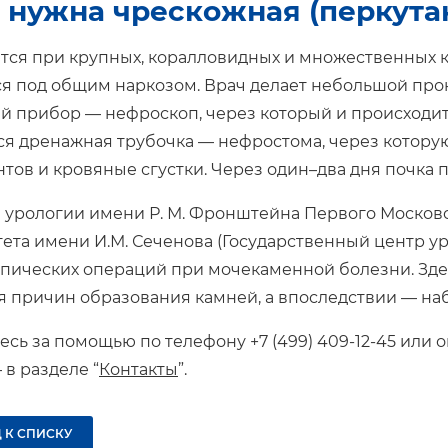
 нужна чрескожная (перкута
ся при крупных, коралловидных и множественных к
я под общим наркозом. Врач делает небольшой прок
й прибор — нефроскоп, через который и происходит
ся дренажная трубочка — нефростома, через которую
тов и кровяные сгустки. Через один–два дня почка 
 урологии имени Р. М. Фронштейна Первого Москов
ета имени И.М. Сеченова (Государственный центр у
пических операций при мочекаменной болезни. Зде
 причин образования камней, а впоследствии — на
сь за помощью по телефону +7 (499) 409-12-45 или о
 в разделе “
Контакты
”.
 К СПИСКУ