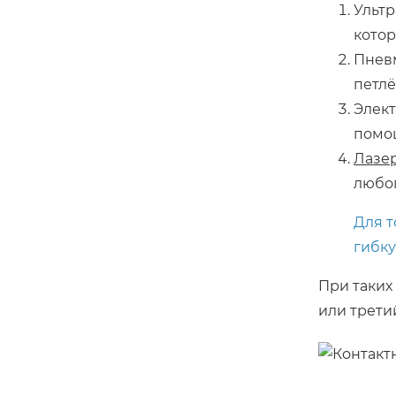
Ультр
котор
Пневм
петлё
Элект
помо
Лазе
любог
Для т
гибку
При таких
или трети