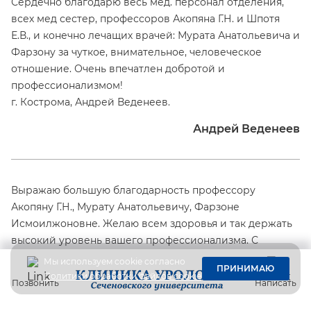
Сердечно благодарю весь мед. персонал отделения,
всех мед сестер, профессоров Акопяна Г.Н. и Шпотя
Е.В., и конечно лечащих врачей: Мурата Анатольевича и
Фарзону за чуткое, внимательное, человеческое
отношение. Очень впечатлен добротой и
профессионализмом!
г. Кострома, Андрей Веденеев.
Андрей Веденеев
Выражаю большую благодарность профессору
Акопяну Г.Н., Мурату Анатольевичу, Фарзоне
Исмоилжоновне. Желаю всем здоровья и так держать
высокий уровень вашего профессионализма. С
уважением ваш пациент Мурадян В.Е. Огромное
Мы используем cookie согласно
ПРИНИМАЮ
человеческое Спасибо!
Политики обработки файлов cookie
Позвонить
Написать
В.Е. Мурадян