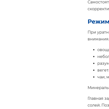
Самостоят
скорректи
Режим
При уратн
внимания.
овощи
небол
разум
вегет
чаи, 
Минеральн
Главная з
солей. По