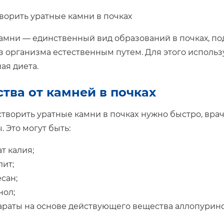
амни — единственный вид образований в почках, п
з организма естественным путем. Для этого исполь
ая диета.
тва от камней в почках
астворить уратные камни в почках
нужно быстро, вра
. Это могут быть:
т калия;
ит;
сан;
нол;
раты на основе действующего вещества аллопурино