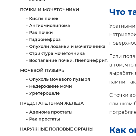
Что т
ПОЧКИ И МОЧЕТОЧНИКИ
Кисты почек
Ангиомиолипома
Уратными 
Рак почки
натриевой
Гидронефроз
поверхнос
Опухоли лоханки и мочеточника
Стриктура мочеточника
Если появ
Воспаление почки. Пиелонефрит.
в том, чт
МОЧЕВОЙ ПУЗЫРЬ
вырабатыв
Опухоль мочевого пузыря
камни. Та
Недержание мочи
Уретероцеле
С точки з
ПРЕДСТАТЕЛЬНАЯ ЖЕЛЕЗА
слишком б
Аденома простаты
потребляе
Рак простаты
Как о
НАРУЖНЫЕ ПОЛОВЫЕ ОРГАНЫ