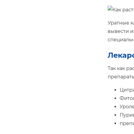
Уратные к
вывести и
специальн
Лекарс
Так как р
препараты
Цитра
Фитол
Уроле
Пури
препа