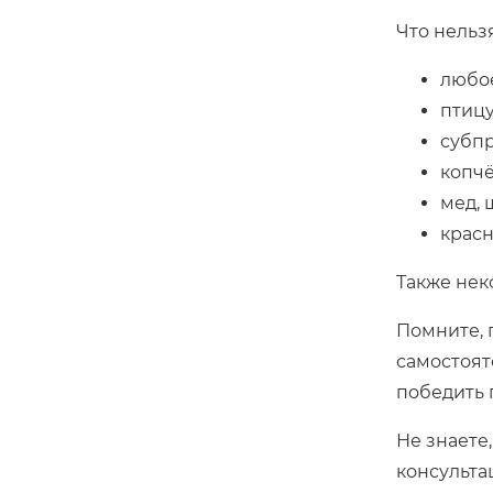
Что нельз
любое
птицу
субпр
копчё
мед, 
красн
Также нек
Помните, 
самостоят
победить 
Не знаете
консульта