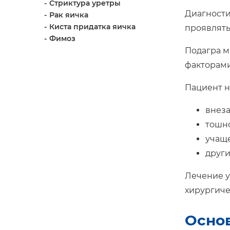
Стриктура уретры
Диагности
Рак яичка
Киста придатка яичка
проявлять
Фимоз
Подагра м
факторами
Пациент н
внеза
тошно
учащ
друг
Лечение у
хирургиче
Осно