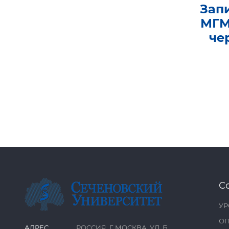
Зап
МГМ
че
С
УР
ОП
АДРЕС
РОССИЯ, Г. МОСКВА, УЛ. Б.