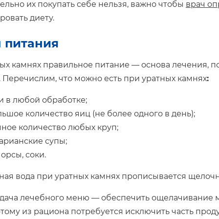
ельно их покупать себе нельзя, важно чтобы
врач оп
ровать диету.
 питания
ых камнях правильное питание — основа лечения, п
 Перечислим, что можно есть при уратных камнях
:
 в любой обработке;
ьшое количество яиц (не более одного в день);
ное количество любых круп;
арианские супы;
морсы, соки.
ая вода при уратных камнях прописывается щелочн
адача лечебного меню — обеспечить ощелачивание м
этому из рациона потребуется исключить часть проду