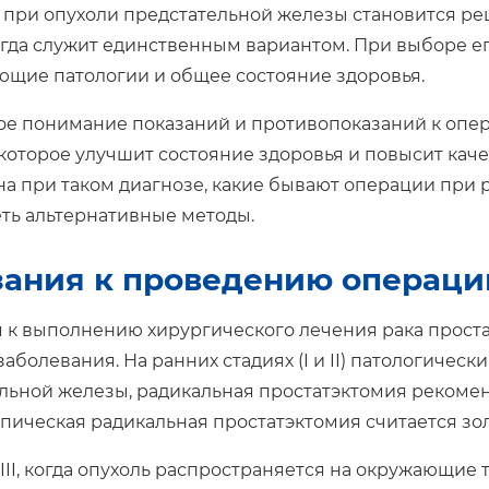
 при опухоли предстательной железы становится 
егда служит единственным вариантом. При выборе ег
ющие патологии и общее состояние здоровья.
е понимание показаний и противопоказаний к опе
которое улучшит состояние здоровья и повысит каче
а при таком диагнозе, какие бывают операции при ра
ть альтернативные методы.
зания к проведению операци
 к выполнению хирургического лечения рака прост
заболевания. На ранних стадиях (I и II) патологичес
льной железы, радикальная простатэктомия рекомен
пическая радикальная простатэктомия считается зо
 III, когда опухоль распространяется на окружающие