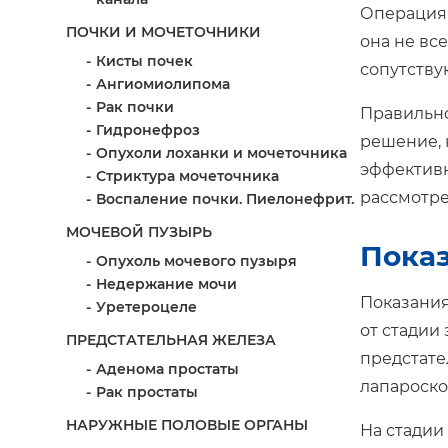
Операция
ПОЧКИ И МОЧЕТОЧНИКИ
она не вс
Кисты почек
сопутству
Ангиомиолипома
Рак почки
Правильно
Гидронефроз
решение, 
Опухоли лоханки и мочеточника
эффективн
Стриктура мочеточника
рассмотре
Воспаление почки. Пиелонефрит.
МОЧЕВОЙ ПУЗЫРЬ
Пока
Опухоль мочевого пузыря
Недержание мочи
Показания
Уретероцеле
от стадии 
ПРЕДСТАТЕЛЬНАЯ ЖЕЛЕЗА
предстате
Аденома простаты
лапароско
Рак простаты
НАРУЖНЫЕ ПОЛОВЫЕ ОРГАНЫ
На стадии