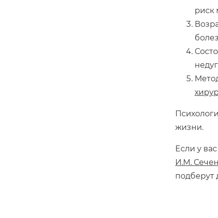
риск 
Возра
болез
Состо
недуг
Метод
хиру
Психологи
жизни.
Если у ва
И.М. Сече
подберут 