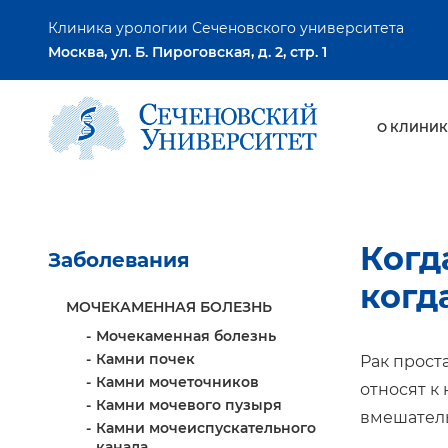
Клиника урологии Сеченовского университета
Москва, ул. Б. Пироговская, д. 2, стр. 1
О КЛИНИК
Когд
Заболевания
когд
МОЧЕКАМЕННАЯ БОЛЕЗНЬ
Мочекаменная болезнь
Камни почек
Рак прост
Камни мочеточников
относят к
Камни мочевого пузыря
вмешатель
Камни мочеиспускательного
канала