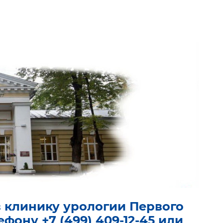
в клинику урологии Первого
лефону
+7 (499) 409-12-45
или