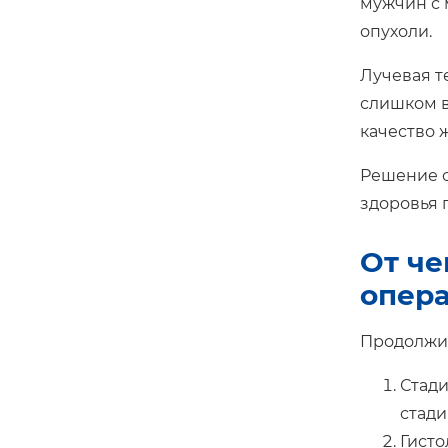
мужчин с 
опухоли.
Лучевая т
слишком в
качество 
Решение о
здоровья 
От че
опер
Продолжит
Стади
стади
Гисто