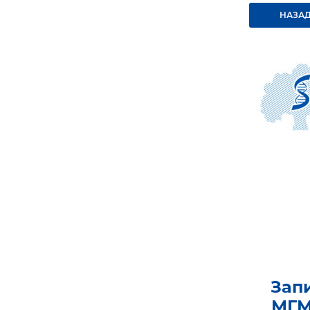
НАЗАД
Зап
МГМ