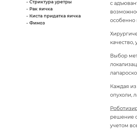
Стриктура уретры
с адъюван
Рак яичка
возможнос
Киста придатка яичка
особенно 
Фимоз
Хирургиче
качество,
Выбор мет
локализац
лапароско
Каждая из
опухоли, 
Роботизи
решение о
учетом вс