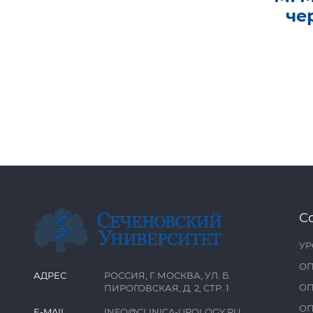
че
С
УР
ОП
АДРЕС
РОССИЯ, Г. МОСКВА, УЛ. Б.
ОП
ПИРОГОВСКАЯ, Д. 2, СТР. 1
ОП
E-MAIL
INFO@CLINICA-UROLOGY.RU