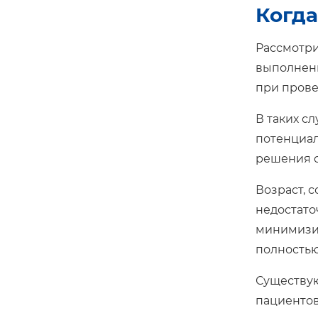
Когда
Рассмотри
выполнени
при прове
В таких с
потенциал
решения о
Возраст, 
недостато
минимизир
полностью
Существую
пациентов